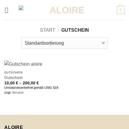
Zum
0
Inhalt
springen
START
/
GUTSCHEIN
GUTSCHEIN
Gutschein
Preisspanne:
10,00
€
–
200,00
€
10,00 €
Umsatzsteuerbefreit gemäß UStG §19
bis
zzgl.
Versand
200,00 €
ALOIRE