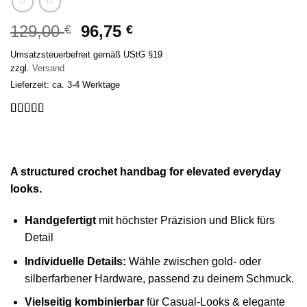
Ursprünglicher
Aktueller
129,00
96,75
€
€
Preis
Preis
Umsatzsteuerbefreit gemäß UStG §19
war:
ist:
zzgl.
Versand
129,00 €
96,75 €.
Lieferzeit: ca. 3-4 Werktage
Bewertet
2
mit
5
von 5,
basierend
auf
Kundenbewertungen
A structured crochet handbag for elevated everyday
looks.
Handgefertigt
mit höchster Präzision und Blick fürs
Detail
Individuelle Details:
Wähle zwischen gold- oder
silberfarbener Hardware, passend zu deinem Schmuck.
Vielseitig kombinierbar
für Casual-Looks & elegante