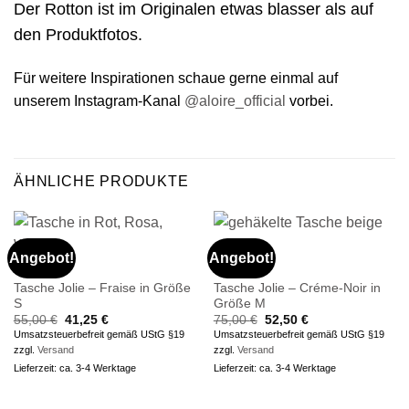
Der Rotton ist im Originalen etwas blasser als auf
den Produktfotos.
Für weitere Inspirationen schaue gerne einmal auf
unserem Instagram-Kanal
@aloire_official
vorbei.
ÄHNLICHE PRODUKTE
Angebot!
Angebot!
TASCHE
TASCHE
Tasche Jolie – Fraise in Größe
Tasche Jolie – Créme-Noir in
S
Größe M
Ursprünglicher
Aktueller
Ursprünglicher
Aktueller
55,00
€
41,25
€
75,00
€
52,50
€
Preis
Preis
Preis
Preis
Umsatzsteuerbefreit gemäß UStG §19
Umsatzsteuerbefreit gemäß UStG §19
war:
ist:
war:
ist:
zzgl.
Versand
zzgl.
Versand
55,00 €
41,25 €.
75,00 €
52,50 €.
Lieferzeit: ca. 3-4 Werktage
Lieferzeit: ca. 3-4 Werktage