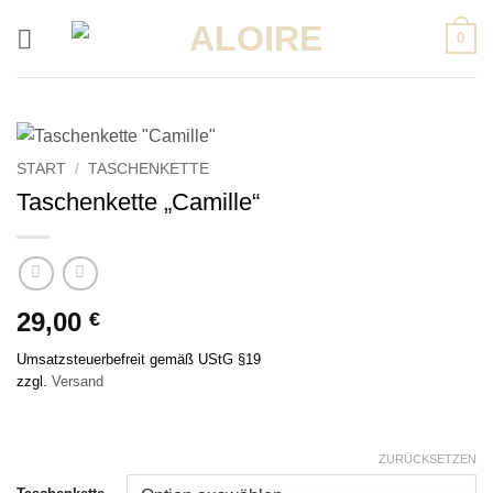
Zum
0
Inhalt
springen
START
/
TASCHENKETTE
Taschenkette „Camille“
29,00
€
Umsatzsteuerbefreit gemäß UStG §19
zzgl.
Versand
ZURÜCKSETZEN