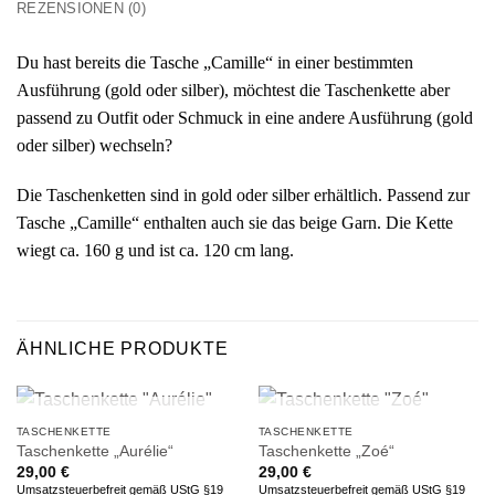
REZENSIONEN (0)
Du hast bereits die Tasche „Camille“ in einer bestimmten
Ausführung (gold oder silber), möchtest die Taschenkette aber
passend zu Outfit oder Schmuck in eine andere Ausführung (gold
oder silber) wechseln?
Die Taschenketten sind in gold oder silber erhältlich. Passend zur
Tasche „Camille“ enthalten auch sie das beige Garn. Die Kette
wiegt ca. 160 g und ist ca. 120 cm lang.
ÄHNLICHE PRODUKTE
NICHT VORRÄTIG
NICHT VORRÄTIG
TASCHENKETTE
TASCHENKETTE
Taschenkette „Aurélie“
Taschenkette „Zoé“
29,00
€
29,00
€
Umsatzsteuerbefreit gemäß UStG §19
Umsatzsteuerbefreit gemäß UStG §19